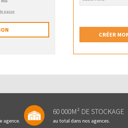
e moi
 de passe
ION
CRÉER MON
60 000M² DE STOCKAGE
re agence.
au total dans nos agences.