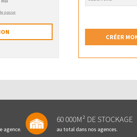
e moi
 de passe
ION
CRÉER MON
60 000M² DE STOCKAGE
re agence.
au total dans nos agences.