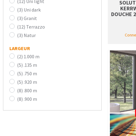
(12) Uni light
SOLUT
KERRW
(3) Uni dark
DOUCHE 25
(3) Granit
(12) Terrazzo
(3) Natur
Connec
LARGEUR
(2) 1.000 m
(5) .135 m
(5) .750 m
(5) .920 m
(8) .800 m
(8) .900 m