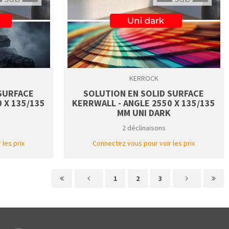
KERROCK
 SURFACE
SOLUTION EN SOLID SURFACE
 X 135/135
KERRWALL - ANGLE 2550 X 135/135
MM UNI DARK
2 déclinaisons
les prix
Connectez vous pour voir les prix
1
2
3