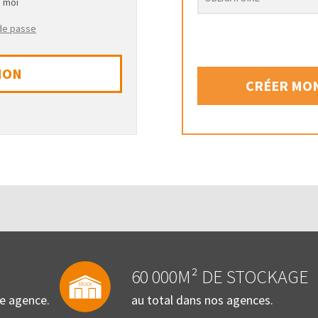
e moi
 de passe
ION
CRÉER MON
60 000M² DE STOCKAGE
re agence.
au total dans nos agences.