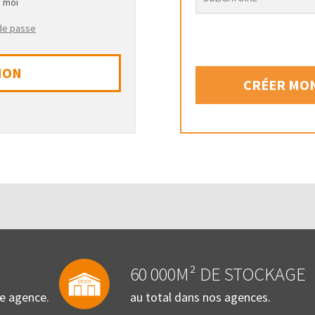
e moi
 de passe
ION
CRÉER MON
60 000M² DE STOCKAGE
re agence.
au total dans nos agences.