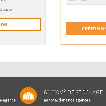
e moi
 de passe
ION
CRÉER MON
60 000M² DE STOCKAGE
re agence.
au total dans nos agences.