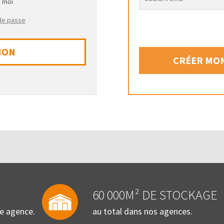
e moi
 de passe
ION
CRÉER MON
60 000M² DE STOCKAGE
re agence.
au total dans nos agences.