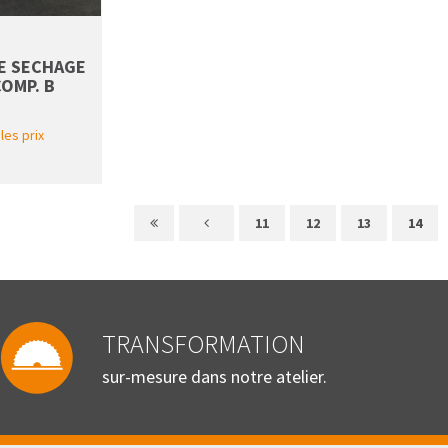
E SECHAGE
OMP. B
les prix
11
12
13
14
TRANSFORMATION
sur-mesure dans notre atelier.