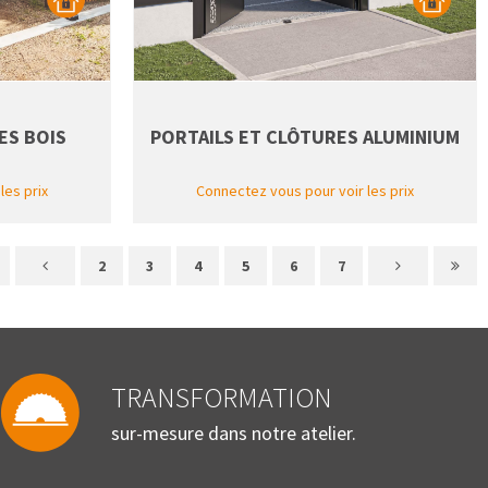
ES BOIS
PORTAILS ET CLÔTURES ALUMINIUM
les prix
Connectez vous pour voir les prix
2
3
4
5
6
7
TRANSFORMATION
sur-mesure dans notre atelier.