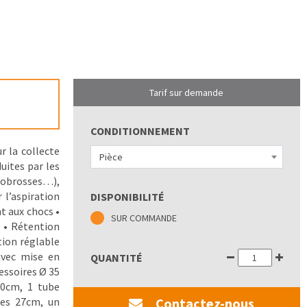
Tarif sur demande
CONDITIONNEMENT
r la collecte
Pièce
uites par les
nobrosses…),
 l’aspiration
DISPONIBILITÉ
nt aux chocs •
SUR COMMANDE
 • Rétention
tion réglable
 avec mise en
QUANTITÉ
essoires Ø 35
50cm, 1 tube
res 27cm, un
Contactez-nous