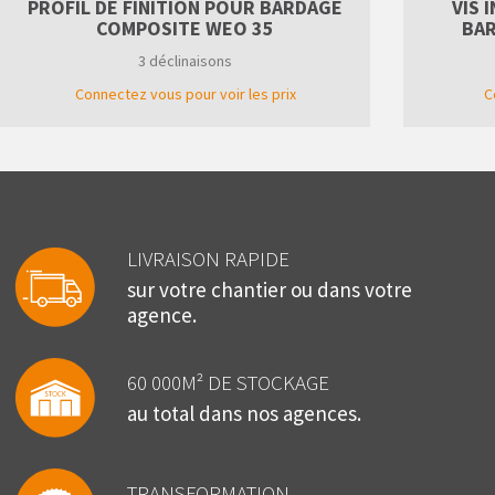
PROFIL DE FINITION POUR BARDAGE
VIS 
COMPOSITE WEO 35
BAR
3 déclinaisons
Connectez vous pour voir les prix
C
LIVRAISON RAPIDE
sur votre chantier ou dans votre
agence.
60 000M² DE STOCKAGE
au total dans nos agences.
TRANSFORMATION