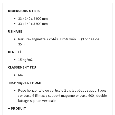
DIMENSIONS UTILES
33 x 140 x 2 900 mm
33 x 140 x 3 900 mm
USINAGE
Rainure-languette 2 côtés : Profil wéo 35 (3 ondes de
35mm)
DENSITÉ
15 kg/m2
CLASSEMENT FEU
M4
TECHNIQUE DE POSE
Pose horizontale ou verticale 2 vis laquées ; support bois
: entraxe 645 maxi ; support maçonné entraxe 600 ; double
lattage si pose verticale
+ PRODUIT