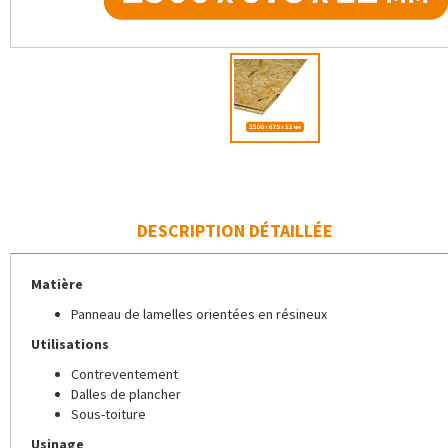
DESCRIPTION DÉTAILLÉE
Matière
Panneau de lamelles orientées en résineux
Utilisations
Contreventement
Dalles de plancher
Sous-toiture
Usinage