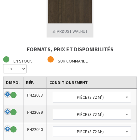
STARDUST WALNUT
FORMATS, PRIX ET DISPONIBILITÉS
EN STOCK
SUR COMMANDE
DISPO.
RÉF.
CONDITIONNEMENT
P422038
PIÈCE (3.72 M²)
P422039
PIÈCE (3.72 M²)
P422040
PIÈCE (3.72 M²)