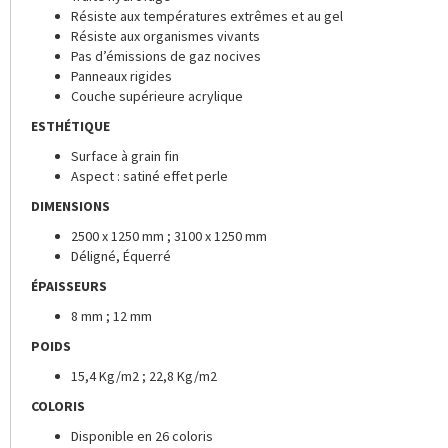
Résiste aux températures extrêmes et au gel
Résiste aux organismes vivants
Pas d’émissions de gaz nocives
Panneaux rigides
Couche supérieure acrylique
ESTHÉTIQUE
Surface à grain fin
Aspect : satiné effet perle
DIMENSIONS
2500 x 1250 mm ; 3100 x 1250 mm
Déligné, Équerré
ÉPAISSEURS
8 mm ; 12 mm
POIDS
15,4 Kg/m2 ; 22,8 Kg/m2
COLORIS
Disponible en 26 coloris