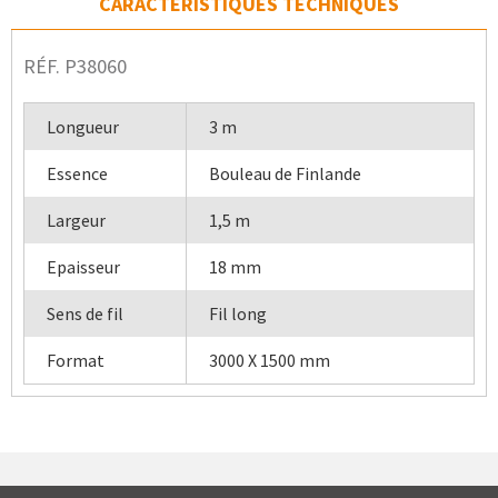
CARACTÉRISTIQUES TECHNIQUES
RÉF. P38060
Longueur
3 m
Essence
Bouleau de Finlande
Largeur
1,5 m
Epaisseur
18 mm
Sens de fil
Fil long
Format
3000 X 1500 mm