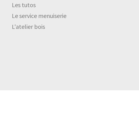
Les tutos
Le service menuiserie
L'atelier bois