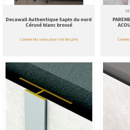
DE
Decawall Authentique Sapin du nord
PAREM
Cérusé blanc brossé
ACOU
Connectez vous pour voir les prix
Connect