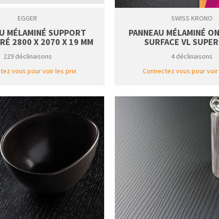
EGGER
SWISS KRONO
U MÉLAMINÉ SUPPORT
PANNEAU MÉLAMINÉ O
É 2800 X 2070 X 19 MM
SURFACE VL SUPE
229 déclinaisons
4 déclinaisons
ez vous pour voir les prix
Connectez vous pour voir 