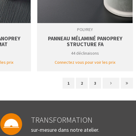
POLYREY
ANOPREY
PANNEAU MÉLAMINÉ PANOPREY
MAT
STRUCTURE FA
44 déclinaisons
les prix
Connectez vous pour voir les prix
1
2
3
TRANSFORMATION
sur-mesure dans notre atelier.