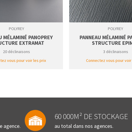
POLYREY
POLYREY
U MÉLAMINÉ PANOPREY
PANNEAU MÉLAMINÉ P
UCTURE EXTRAMAT
STRUCTURE EPI
20 déclinaisons
3 déclinaisons
ez vous pour voir les prix
Connectez vous pour voir 
60 000M² DE STOCKAGE
re agence.
au total dans nos agences.