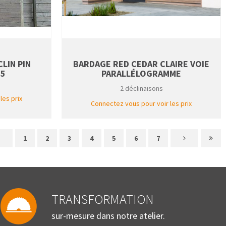
LIN PIN
BARDAGE RED CEDAR CLAIRE VOIE
25
PARALLÉLOGRAMME
2 déclinaisons
les prix
Connectez vous pour voir les prix
1
2
3
4
5
6
7
TRANSFORMATION
sur-mesure dans notre atelier.