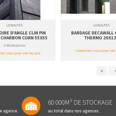
LIGNALPES
LIGNALPES
IRE D'ANGLE CLIN PIN
BARDAGE DECAWALL C
CHARBON CORN 55X55
THERMO 20X1
2 déclinaisons
Connectez vous pour voir 
ez vous pour voir les prix
60 000M² DE STOCKAGE
re agence.
au total dans nos agences.